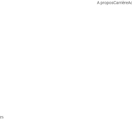
A propos
Carrière
Ac
es