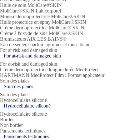
Huile de soin MoliCare®SKIN
MoliCare®SKIN Lait corporel
Mousse dermoprotectrice MoliCare®SKIN
Huile protectrice en spray MoliCare®SKIN
Crème dermoprotectrice MoliCare® SKIN
Crème à l'oxyde de zinc MoliCare®SKIN
Brumisateurs AIX LES BAINS®
Eau de senteur parfum agrumes et musc blanc
For at-risk and damaged skin
For at-risk and damaged skin
For at-risk and damaged skin
Crème dermoprotectrice longue durée MedProtect
HARTMANN MedProtect Film : Format applicateur
Soin des plaies
Soin des plaies
Soin des plaies
Hydrocellulaire siliconé
Hydrocellulaire siliconé
Hydrocellulaire siliconé
Border
Non border
Pansements techniques
Pansements techniques