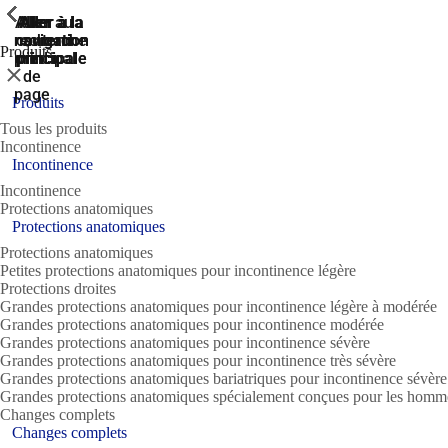
ShowPrevious
ShowPrevious
ShowPrevious
ShowPrevious
ShowPrevious
ShowPrevious
ShowPrevious
ShowPrevious
ShowPrevious
ShowPrevious
ShowPrevious
ShowPrevious
ShowPrevious
ShowPrevious
ShowPrevious
ShowPrevious
ShowPrevious
ShowPrevious
ShowPrevious
ShowPrevious
ShowPrevious
ShowPrevious
ShowPrevious
ShowPrevious
ShowPrevious
ShowPrevious
ShowPrevious
ShowPrevious
ShowPrevious
ShowPrevious
ShowPrevious
ShowPrevious
ShowPrevious
ShowPrevious
ShowPrevious
ShowPrevious
ShowPrevious
ShowPrevious
ShowPrevious
ShowPrevious
ShowPrevious
ShowPrevious
ShowPrevious
ShowPrevious
ShowPrevious
ShowPrevious
ShowPrevious
ShowPrevious
ShowPrevious
ShowPrevious
ShowPrevious
ShowPrevious
ShowPrevious
ShowPrevious
ShowPrevious
ShowPrevious
ShowPrevious
ShowPrevious
ShowPrevious
ShowPrevious
ShowPrevious
ShowPrevious
ShowPrevious
ShowPrevious
Aller
Aller au
Aller à la
Aller à la
Aller à la
recherche
navigation
navigation
contenu
au
Produits
principal
principale
principale
pied
Fermer
de
page
Produits
Tous les produits
Incontinence
Incontinence
Incontinence
Protections anatomiques
Protections anatomiques
Protections anatomiques
Petites protections anatomiques pour incontinence légère
Protections droites
Grandes protections anatomiques pour incontinence légère à modérée
Grandes protections anatomiques pour incontinence modérée
Grandes protections anatomiques pour incontinence sévère
Grandes protections anatomiques pour incontinence très sévère
Grandes protections anatomiques bariatriques pour incontinence sévère
Grandes protections anatomiques spécialement conçues pour les homm
Changes complets
Changes complets