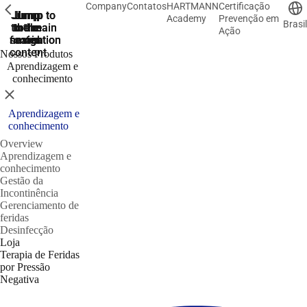
Company
Contatos
HARTMANN
Certificação
ShowPrevious
Jump
Jump
Jump
Jump to
Jump to
Academy
Prevenção em
Brasil
to the
to the
the main
the main
to the
Ação
search
navigation
navigation
footer
main
content
Nossos Produtos
Aprendizagem e
conhecimento
Close
Aprendizagem e
conhecimento
Overview
Aprendizagem e
conhecimento
Gestão da
Incontinência
Gerenciamento de
feridas
Desinfecção
Loja
Terapia de Feridas
por Pressão
Negativa