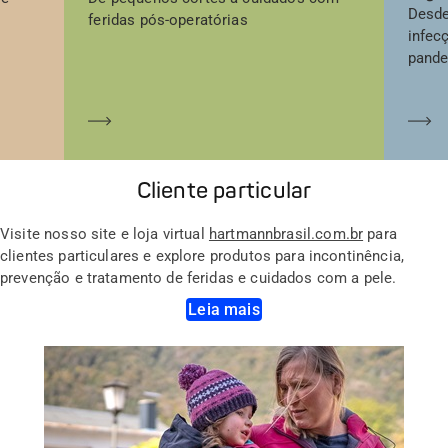
Desde
feridas pós-operatórias
infec
pande
Saber mais
Sa
Cliente particular
Visite nosso site e loja virtual
hartmannbrasil.com.br
para
clientes particulares e explore produtos para incontinência,
prevenção e tratamento de feridas e cuidados com a pele.
Leia mais