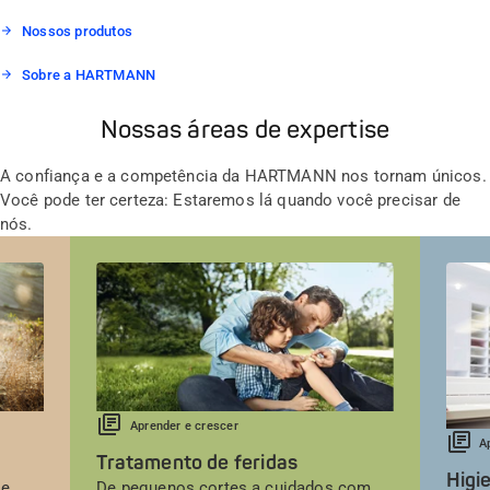
Nossos produtos
Sobre a HARTMANN
Nossas áreas de expertise
A confiança e a competência da HARTMANN nos tornam únicos.
Você pode ter certeza: Estaremos lá quando você precisar de
nós.
Aprender e crescer
A
Tratamento de feridas
Higi
se
De pequenos cortes a cuidados com