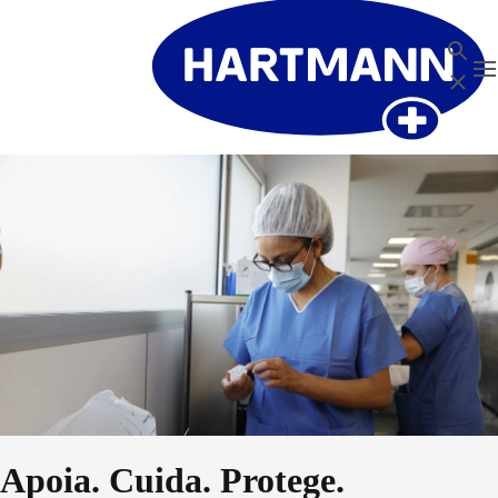
Pesquis
T
Close
Apoia. Cuida. Protege.