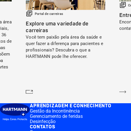
C
Portal de carreiras
Entr
a área
Encon
Explore uma variedade de
iais,
conta
carreiras
 36
Você tem paixão pela área da saúde e
tos de
quer fazer a diferença para pacientes e
nas
profissionais? Descubra o que a
mpõem
HARTMANN pode lhe oferecer.
ba
artes
Saber mais
Sa
APRENDIZAGEM E CONHECIMENTO
Gestão da Incontinência
Gerenciamento de feridas
Desinfecção
CONTATOS