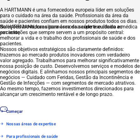
A HARTMANN é uma fornecedora europeia líder em soluções
para o cuidado na área da saúde. Profissionais da área da
saúde e pacientes confiam em nossos produtos todos os dias.
Soluções inovadoras para área da saúde e cuidado ao
Na HARTMANN, canalizamos nossa expertise clínica e médica
paciente
em soluções que sempre servem a um propósito central:
melhorar a vida e o trabalho dos profissionais de saúde e dos
pacientes.
Nossos objetivos estratégicos são claramente definidos:
trazemos ao mercado produtos inovadores com verdadeiro
valor agregado. Trabalhamos para melhorar significativamente
nossa posição de custo. Desenvolvemos serviços e modelos de
negócios digitais. E alinhamos nossos principais segmentos de
negócios — Cuidado com Feridas, Gestão da Incontinência e
Gestão de Infecções — com segmentos de mercado atrativos.
Ao mesmo tempo, fazemos investimentos direcionados para
alcançar um crescimento rentável e de longo prazo.
Começar
Nossas áreas de expertise
Para profissionais de saúde