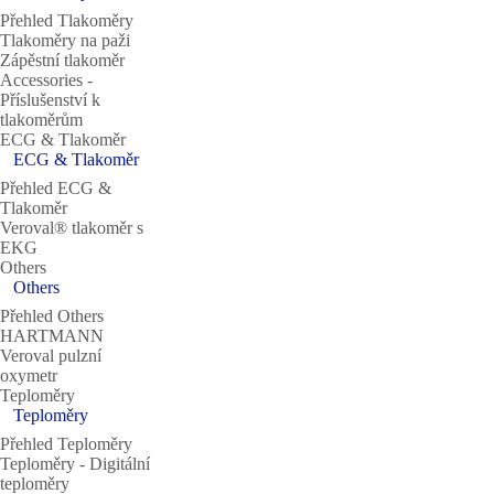
Přehled Tlakoměry
Tlakoměry na paži
Zápěstní tlakoměr
Accessories ‐
Příslušenství k
tlakoměrům
ECG & Tlakoměr
ECG & Tlakoměr
Přehled ECG &
Tlakoměr
Veroval® tlakoměr s
EKG
Others
Others
Přehled Others
HARTMANN
Veroval pulzní
oxymetr
Teploměry
Teploměry
Přehled Teploměry
Teploměry ‐ Digitální
teploměry