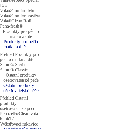
Vala®Protect Special
Eco
Vala®Comfort Multi
Vala®Comfort zástěra
Vala®Clean Roll
Peha-fresh®
Produkty pro péči o
matku a dítě
Produkty pro péči o
matku a dítě
Přehled Produkty pro
péči o matku a dítě
Samu® Sterile
Samu® Classic
Ostatní produkty
ošetřovatelské péče
Ostatní produkty
ošetřovatelské péče
Přehled Ostatní
produkty
ošetřovatelské péče
Pehazell®Clean vata
buničitá
Vyšetřovací rukavice