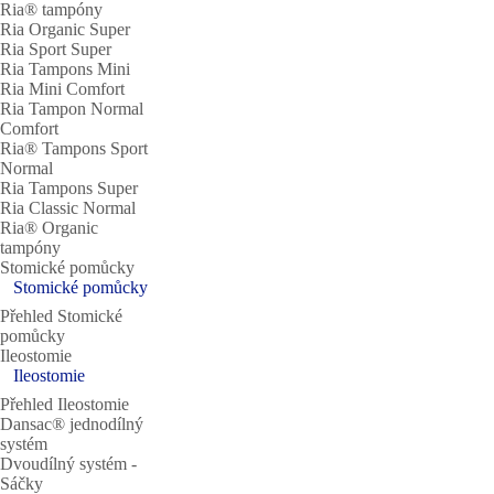
Ria® tampóny
Ria Organic Super
Ria Sport Super
Ria Tampons Mini
Ria Mini Comfort
Ria Tampon Normal
Comfort
Ria® Tampons Sport
Normal
Ria Tampons Super
Ria Classic Normal
Ria® Organic
tampóny
Stomické pomůcky
Stomické pomůcky
Přehled Stomické
pomůcky
Ileostomie
Ileostomie
Přehled Ileostomie
Dansac® jednodílný
systém
Dvoudílný systém ‐
Sáčky