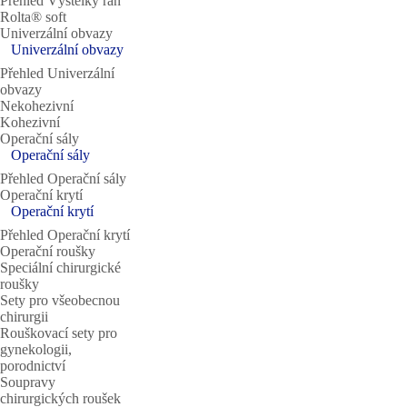
Přehled Výstelky ran
Rolta® soft
Univerzální obvazy
Univerzální obvazy
Přehled Univerzální
obvazy
Nekohezivní
Kohezivní
Operační sály
Operační sály
Přehled Operační sály
Operační krytí
Operační krytí
Přehled Operační krytí
Operační roušky
Speciální chirurgické
roušky
Sety pro všeobecnou
chirurgii
Rouškovací sety pro
gynekologii,
porodnictví
Soupravy
chirurgických roušek