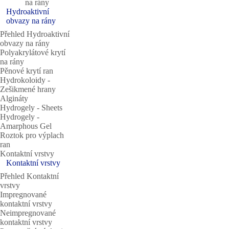
na rány
Hydroaktivní
obvazy na rány
Přehled Hydroaktivní
obvazy na rány
Polyakrylátové krytí
na rány
Pěnové krytí ran
Hydrokoloidy ‐
Zešikmené hrany
Algináty
Hydrogely ‐ Sheets
Hydrogely ‐
Amarphous Gel
Roztok pro výplach
ran
Kontaktní vrstvy
Kontaktní vrstvy
Přehled Kontaktní
vrstvy
Impregnované
kontaktní vrstvy
Neimpregnované
kontaktní vrstvy