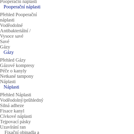
Pooperační náplasti
Pooperační náplasti
Přehled Pooperační
náplasti
Voděodolné
Antibakteriální /
Vysoce savé
Savé
Gázy
Gázy
Přehled Gázy
Gázové kompresy
Péče o kanyly
Netkané tampony
Náplasti
Náplasti
Přehled Náplasti
Voděodolný/průhledný
Silná adheze
Fixace kanyl
Cívkové náplasti
Tejpovací pásky
Uzavírání ran
Fixační obinadla a