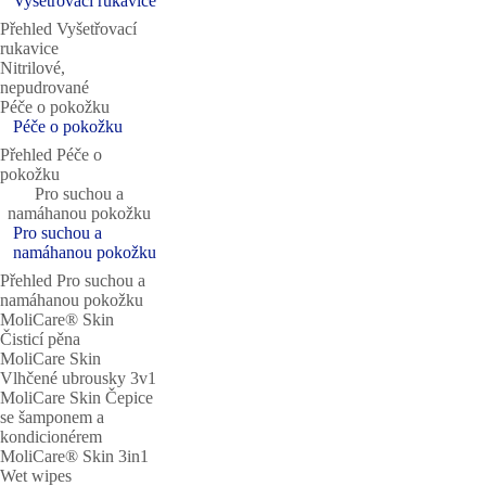
Vyšetřovací rukavice
Přehled Vyšetřovací
rukavice
Nitrilové,
nepudrované
Péče o pokožku
Péče o pokožku
Přehled Péče o
pokožku
Pro suchou a
namáhanou pokožku
Pro suchou a
namáhanou pokožku
Přehled Pro suchou a
namáhanou pokožku
MoliCare® Skin
Čisticí pěna
MoliCare Skin
Vlhčené ubrousky 3v1
MoliCare Skin Čepice
se šamponem a
kondicionérem
MoliCare® Skin 3in1
Wet wipes