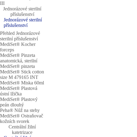
III
Jednorázové sterilní
příslušenství
Jednorázové sterilní
příslušenství
Přehled Jednorázové
sterilní příslušenství
MediSet® Kocher
forceps
MediSet® Pinzeta
anatomická, sterilní
MediSet® pinzeta
MediSet® Stick cotton
size M 479165 INT
MediSet® Miska 60ml
MediSet® Plastová
ústní lžička
MediSet® Plastový
peán dlouhý
Peha® Nůž na stehy
MediSet® Ostraňovač
kožních svorek
Centrální žilní
katetrizace