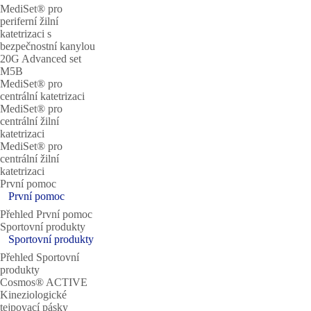
MediSet® pro
periferní žilní
katetrizaci s
bezpečnostní kanylou
20G Advanced set
M5B
MediSet® pro
centrální katetrizaci
MediSet® pro
centrální žilní
katetrizaci
MediSet® pro
centrální žilní
katetrizaci
První pomoc
První pomoc
Přehled První pomoc
Sportovní produkty
Sportovní produkty
Přehled Sportovní
produkty
Cosmos® ACTIVE
Kineziologické
tejpovací pásky