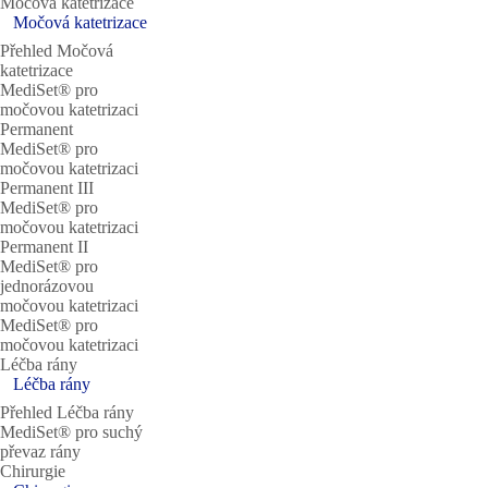
Močová katetrizace
Močová katetrizace
Přehled Močová
katetrizace
MediSet® pro
močovou katetrizaci
Permanent
MediSet® pro
močovou katetrizaci
Permanent III
MediSet® pro
močovou katetrizaci
Permanent II
MediSet® pro
jednorázovou
močovou katetrizaci
MediSet® pro
močovou katetrizaci
Léčba rány
Léčba rány
Přehled Léčba rány
MediSet® pro suchý
převaz rány
Chirurgie