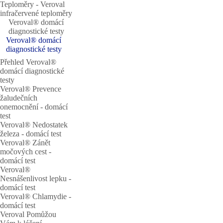
Teploměry ‐ Veroval
infračervené teploměry
Veroval® domácí
diagnostické testy
Veroval® domácí
diagnostické testy
Přehled Veroval®
domácí diagnostické
testy
Veroval® Prevence
žaludečních
onemocnění - domácí
test
Veroval® Nedostatek
železa - domácí test
Veroval® Zánět
močových cest -
domácí test
Veroval®
Nesnášenlivost lepku -
domácí test
Veroval® Chlamydie -
domácí test
Veroval Pomůžou