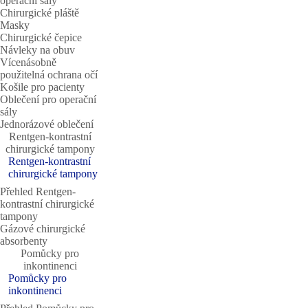
operační sály
Chirurgické pláště
Masky
Chirurgické čepice
Návleky na obuv
Vícenásobně
použitelná ochrana očí
Košile pro pacienty
Oblečení pro operační
sály
Jednorázové oblečení
Rentgen-kontrastní
chirurgické tampony
Rentgen-kontrastní
chirurgické tampony
Přehled Rentgen-
kontrastní chirurgické
tampony
Gázové chirurgické
absorbenty
Pomůcky pro
inkontinenci
Pomůcky pro
inkontinenci