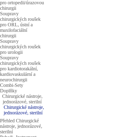
pro ortopedii/úrazovou
chirurgii
Soupravy
chirurgických roušek
pro ORL, ústní a
maxilofaciální
chirurgii
Soupravy
chirurgických roušek
pro urologii
Soupravy
chirurgických roušek
pro kardiotorakální,
kardiovaskulární a
neurochirurgii
Combi-Sety
Doplňky
Chirurgické nástroje,
jednorázové, sterilní
Chirurgické nástroje,
jednorázové, sterilní
Přehled Chirurgické
nástroje, jednorázové,
sterilní