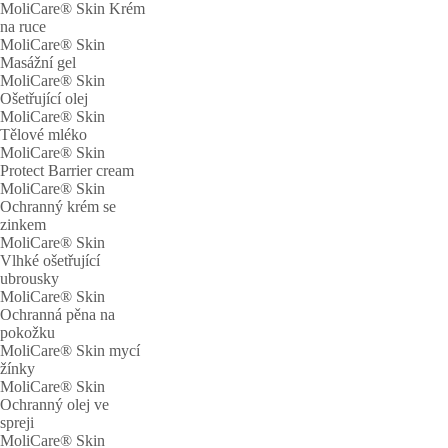
MoliCare® Skin Krém
na ruce
MoliCare® Skin
Masážní gel
MoliCare® Skin
Ošetřující olej
MoliCare® Skin
Tělové mléko
MoliCare® Skin
Protect Barrier cream
MoliCare® Skin
Ochranný krém se
zinkem
MoliCare® Skin
Vlhké ošetřující
ubrousky
MoliCare® Skin
Ochranná pěna na
pokožku
MoliCare® Skin mycí
žínky
MoliCare® Skin
Ochranný olej ve
spreji
MoliCare® Skin