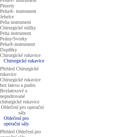
Peha®- Instrument
Pinzety
Peha®- instrument
Jehelce
Peha instrument
Chirurgické nůžky
Peha instrument
Peány/Svorky
Peha®-instrument
Doplňky
Chirurgické rukavice
Chirurgické rukavice
Přehled Chirurgické
rukavice
Chirurgické rukavice
bez latexu a pudru
Bezlatexové a
nepudrované
chirurgické rukavice
Oblečení pro operační
sály
Oblečení pro
operační sály
Přehled Oblečení pro