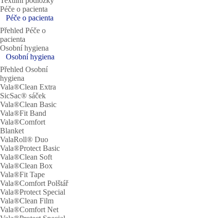
Textilní podložky
Péče o pacienta
Péče o pacienta
Přehled Péče o
pacienta
Osobní hygiena
Osobní hygiena
Přehled Osobní
hygiena
Vala®Clean Extra
SicSac® sáček
Vala®Clean Basic
Vala®Fit Band
Vala®Comfort
Blanket
ValaRoll® Duo
Vala®Protect Basic
Vala®Clean Soft
Vala®Clean Box
Vala®Fit Tape
Vala®Comfort Polštář
Vala®Protect Special
Vala®Clean Film
Vala®Comfort Net