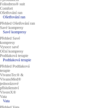
Foliodress® suit
Comfort
Ošetřování ran
Ošetřování ran
Přehled Ošetřování ran
Savé kompresy
Savé kompresy
Přehled Savé
kompresy
Vysoce savé
Oční kompresy
Podtlaková terapie
Podtlaková terapie
Přehled Podtlaková
terapie
VivanoTec® &
VivanoMed®
jednorázové
příslušenství
VivereX®
Vata
Vata
Přehled Vata