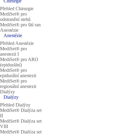
Chirurgie
Přehled Chirurgie
MediSet® pro
odstranění stehů
MediSet® pro šití ran
Anestézie
Anestézie
Přehled Anestézie
MediSet® pro
anestezii I
MediSet® pro ARO
(epidurální)
MediSet® pro
epidurální anestezii
MediSet® pro
regionální anestezii
Dialýzy
Dialýzy
Přehled Dialýzy
MediSet® Dialýza set
II
MediSet® Dialýza set
VIII
MediSet® Dialýza set