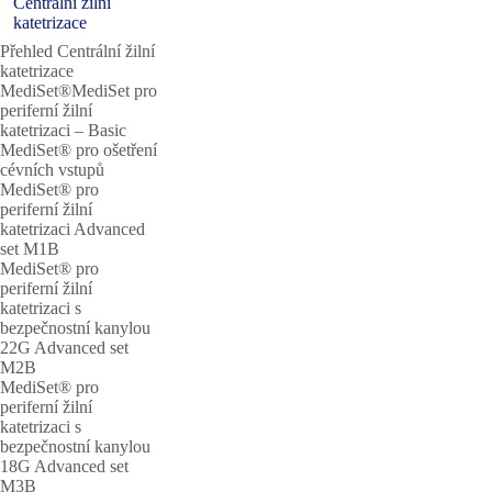
Centrální žilní
katetrizace
Přehled Centrální žilní
katetrizace
MediSet®MediSet pro
periferní žilní
katetrizaci – Basic
MediSet® pro ošetření
cévních vstupů
MediSet® pro
periferní žilní
katetrizaci Advanced
set M1B
MediSet® pro
periferní žilní
katetrizaci s
bezpečnostní kanylou
22G Advanced set
M2B
MediSet® pro
periferní žilní
katetrizaci s
bezpečnostní kanylou
18G Advanced set
M3B