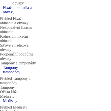
obvazy
Fixační obinadla a
obvazy
Přehled Fixační
obinadla a obvazy
Nekohezivní fixační
obinadla
Kohezivní fixační
obinadla
Síťové a hadicové
obvazy
Pooperační podpůrné
obvazy
Tampóny a tamponády
Tampóny a
tamponády
Přehled Tampóny a
tamponády
Tampony
Očista kůže
Medisety
Medisety
Přehled Medisety