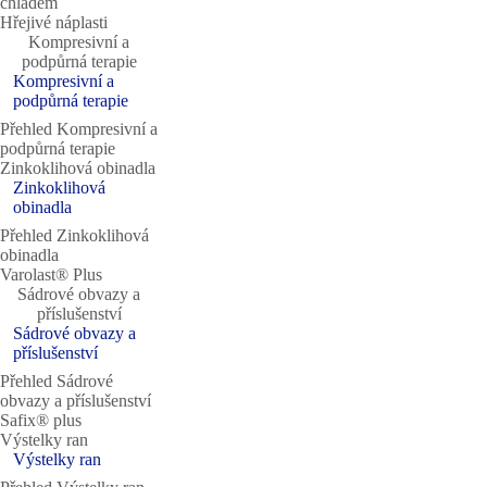
chladem
Hřejivé náplasti
Kompresivní a
podpůrná terapie
Kompresivní a
podpůrná terapie
Přehled Kompresivní a
podpůrná terapie
Zinkoklihová obinadla
Zinkoklihová
obinadla
Přehled Zinkoklihová
obinadla
Varolast® Plus
Sádrové obvazy a
příslušenství
Sádrové obvazy a
příslušenství
Přehled Sádrové
obvazy a příslušenství
Safix® plus
Výstelky ran
Výstelky ran